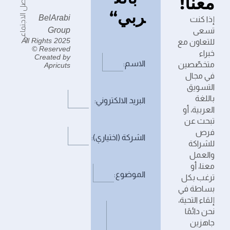
معنا!
ربي“
BelArabi
إذا كنت
Group
تسعى
2025 All Rights
للتعاون مع
Reserved ©
خبراء
Created by
الاسم:
متخصّصين
Apricuts
في مجال
التسويق
باللغة
البريد الالكتروني:
العربية، أو
تبحث عن
فرص
الشركة (اختياري):
للشراكة
والعمل
معنا، أو
الموضوع:
ترغب بكل
بساطة في
إلقاء التحية،
نحن دائمًا
جاهزين