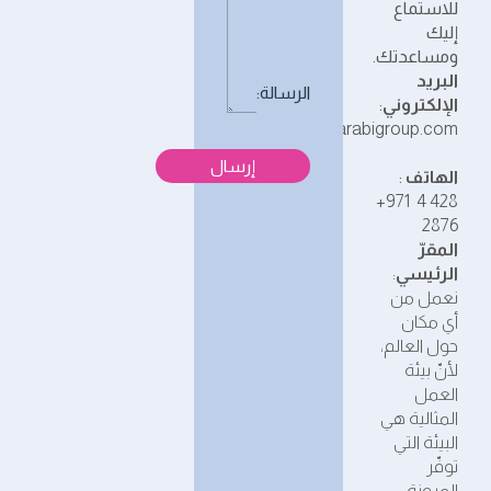
للاستماع
إليك
ومساعدتك.
البريد
الرسالة:
الإلكتروني
:
hello@belarabigroup.com
الهاتف
:
+971 4
428
2876
المقرّ
الرئيسي
:
نعمل من
أي مكان
حول العالم،
لأنّ بيئة
العمل
المثالية هي
البيئة التي
توفّر
المرونة،